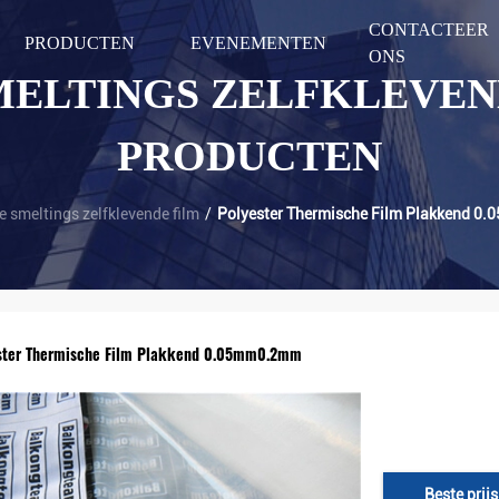
CONTACTEER
PRODUCTEN
EVENEMENTEN
ONS
MELTINGS ZELFKLEVEN
PRODUCTEN
e smeltings zelfklevende film
/
Polyester Thermische Film Plakkend 
ster Thermische Film Plakkend 0.05mm0.2mm
Beste prijs