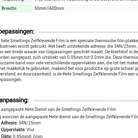
Breedte
50mm1600mm
oepassingen:
 hete Smeltings Zelfklevende Film is een speciale thermische film plakke
dustrieën wordt gebruikt. Het heeft uitstekende adhesie, die 34N/25mm, e
or een brede waaier van toepassingen geschikt maakt. De kleefstof in de 
rden aangepast, zich uitstrekt van 0.05mm tot 0.2mm die. Deze thermis
urzame band voor vele verschillende oppervlakten aan, die tot het maken
 het makkelijk te gebruiken, makend het voor productie op grote schaal g
erstand, en duurzaamheid, is de Hete Smeltings Zelfklevende Film een u
epassingen.
anpassing:
 aangepaste Hete Dienst van de Smeltings Zelfklevende Film
j voorzien de aangepaste Hete dienst van de Smeltings Zelfklevende Fi
Adhesie:
34N/25mm
Oppervlakte:
Vlot
Dikte:
0.05mm0.2mm