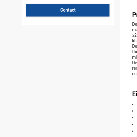
Contact
P
De
ma
≥2
kl
De
th
mi
De
re
en
E