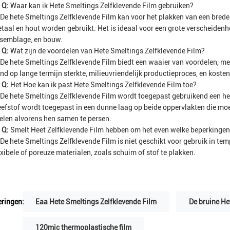
Q:
Waar kan ik Hete Smeltings Zelfklevende Film gebruiken?
De hete Smeltings Zelfklevende Film kan voor het plakken van een brede
taal en hout worden gebruikt. Het is ideaal voor een grote verscheidenh
semblage, en bouw.
Q:
Wat zijn de voordelen van Hete Smeltings Zelfklevende Film?
De hete Smeltings Zelfklevende Film biedt een waaier van voordelen, me
nd op lange termijn sterkte, milieuvriendelijk productieproces, en kostene
Q:
Het Hoe kan ik past Hete Smeltings Zelfklevende Film toe?
De hete Smeltings Zelfklevende Film wordt toegepast gebruikend een he
eefstof wordt toegepast in een dunne laag op beide oppervlakten die m
elen alvorens hen samen te persen.
Q:
Smelt Heet Zelfklevende Film hebben om het even welke beperkinge
De hete Smeltings Zelfklevende Film is niet geschikt voor gebruik in tem
exibele of poreuze materialen, zoals schuim of stof te plakken.
ringen:
Eaa Hete Smeltings Zelfklevende Film
De bruine He
120mic thermoplastische film