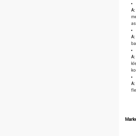
A:
me
as
A:
ba
A:
kl
ko
A:
fl
Marke