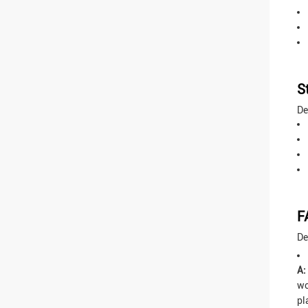
S
De
F
De
A:
wo
pl