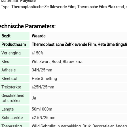
Materiaal:
Polyester
Type:
Thermoplastische Zelfklevende Film, Thermische Film Plakkend, 
echnische Parameters:
Bezit
Waarde
Productnaam
Thermoplastische Zelfklevende Film, Hete Smeltingsfi
Verlenging
≥150%
Kleur
Wit, Zwart, Rood, Blauw, Enz.
Adhesie
34N/25mm
Kleefstof
Hete Smelting
Treksterkte
≥25N/25mm
Geschiktheid
Ja
tot drukken
Lengte
50m1000m
Schilsterkte
≥2.5N/25mm
Toepassing
Wijd Gebruikt in Verpakking, Druk, Decoratie en Andere