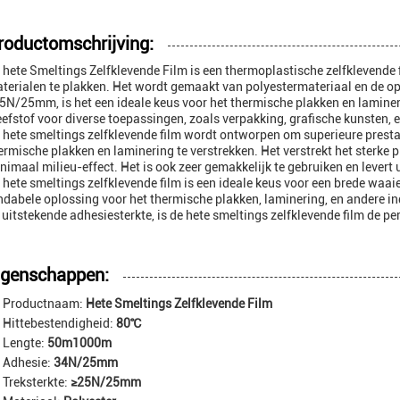
roductomschrijving:
 hete Smeltings Zelfklevende Film is een thermoplastische zelfklevende 
terialen te plakken. Het wordt gemaakt van polyestermateriaal en de opp
5N/25mm, is het een ideale keus voor het thermische plakken en lamineri
eefstof voor diverse toepassingen, zoals verpakking, grafische kunsten, 
 hete smeltings zelfklevende film wordt ontworpen om superieure presta
ermische plakken en laminering te verstrekken. Het verstrekt het sterke 
nimaal milieu-effect. Het is ook zeer gemakkelijk te gebruiken en levert
 hete smeltings zelfklevende film is een ideale keus voor een brede waa
ndabele oplossing voor het thermische plakken, laminering, en andere in
 uitstekende adhesiesterkte, is de hete smeltings zelfklevende film de p
igenschappen:
Productnaam:
Hete Smeltings Zelfklevende Film
Hittebestendigheid:
80℃
Lengte:
50m1000m
Adhesie:
34N/25mm
Treksterkte:
≥25N/25mm