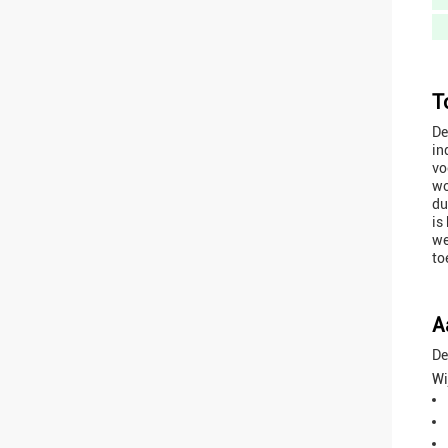
T
De
in
vo
wo
du
is
we
to
A
De
Wi