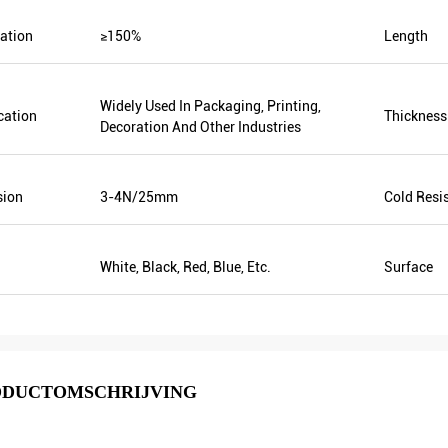
ation
≥150%
Length
Widely Used In Packaging, Printing,
cation
Thickness
Decoration And Other Industries
Mr.Hernan
M. Sergey Abayev
ving ik uw goederen, is het zeer
sion
3-4N/25mm
Cold Resi
dank voor uw aardige
De goede dienst en snel het versc
king!
White, Black, Red, Blue, Etc.
Surface
ODUCTOMSCHRIJVING