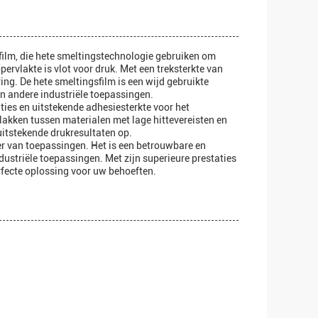
film, die hete smeltingstechnologie gebruiken om
ervlakte is vlot voor druk. Met een treksterkte van
ng. De hete smeltingsfilm is een wijd gebruikte
en andere industriële toepassingen.
ties en uitstekende adhesiesterkte voor het
plakken tussen materialen met lage hittevereisten en
 uitstekende drukresultaten op.
ier van toepassingen. Het is een betrouwbare en
dustriële toepassingen. Met zijn superieure prestaties
erfecte oplossing voor uw behoeften.