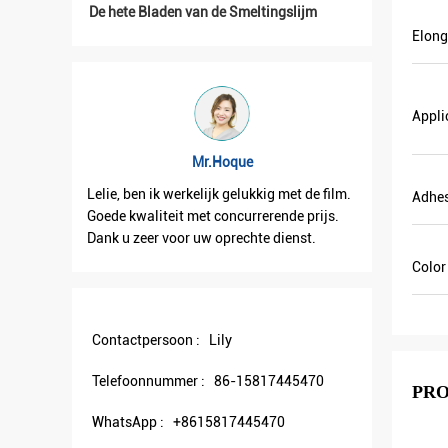
De hete Bladen van de Smeltingslijm
Elong
Appli
Mr.Hoque
Lelie, ben ik werkelijk gelukkig met de film.
Lelie, ont
Adhe
hepen.
Goede kwaliteit met concurrerende prijs.
goed. En 
Dank u zeer voor uw oprechte dienst.
samenwer
Color
Contactpersoon :
Lily
Telefoonnummer :
86-15817445470
PR
WhatsApp :
+8615817445470