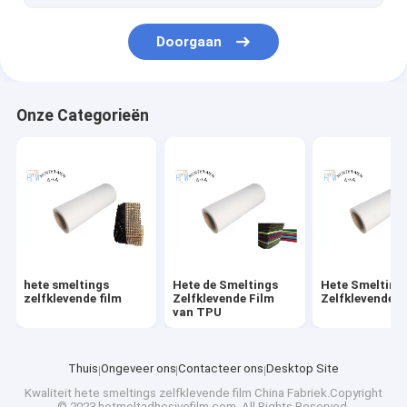
Doorgaan
Onze Categorieën
hete smeltings
Hete de Smeltings
Hete Smelting
zelfklevende film
Zelfklevende Film
Zelfklevende B
van TPU
Thuis
Ongeveer ons
Contacteer ons
Desktop Site
Kwaliteit
hete smeltings zelfklevende film
China Fabriek.Copyright
© 2023 hotmeltadhesivefilm.com. All Rights Reserved.