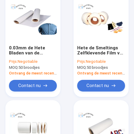
0.03mm de Hete
Hete de Smeltings
Bladen van de
Zelfklevende Film van
Smeltingslijm de Film
Hunter Men TPU voor
Prijs:
Negotiable
Prijs:
Negotiable
van het het
Ondergoed 1530mm
MOQ:
50 broodjes
MOQ:
50 broodjes
Puntpolyurethaan
Breedte
van de 120
Ontvang de meest recente Prijs
Ontvang de meest recente Prijs
Graadsmelting voor
Stof
Contact nu
Contact nu
Thuis
Producten
Over ons