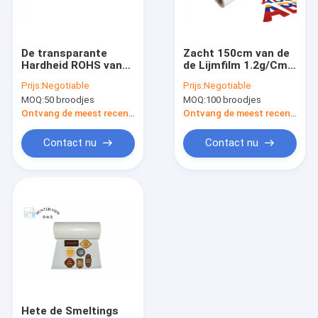
Contacteer ons
De transparante
Zacht 150cm van de
Hardheid ROHS van
de Lijmfilm 1.2g/Cm3
hete smeltings zelfklevende film
de Polyurethaan
van de Breedte Heet
Prijs:
Negotiable
Prijs:
Negotiable
Thermoplastische
Smelting de
MOQ:
50 broodjes
MOQ:
100 broodjes
Film 82A
Hoogteelastiek
Hete de Smeltings Zelfklevende Film van TPU
Ontvang de meest recente Prijs
Ontvang de meest recente Prijs
Hete Smeltings Zelfklevende Bladen
Contact nu
Contact nu
De Steunende Lijm van het borduurwerkflard
Hete Smeltings Zelfklevende Film voor Textielstof
Eva Hot Melt Adhesive Film
hete smeltings plakband
de hete film van de smeltingslijm
Hete de Smeltings