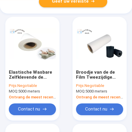
Geef uw vereiste
Elastische Wasbare
Broodje van de de
Zelfklevende de
Film Tweezijdige
Film60a Hardheid van
Zelfklevende Film van
Prijs:
Negotiable
Prijs:
Negotiable
de Bustehoudertpu
de hardheids75a TPU
MOQ:
5000 meters
MOQ:
5000 meters
Hete Smelting
het Hete Smelting
Zelfklevende
Ontvang de meest recente Prijs
Ontvang de meest recente Prijs
Contact nu
Contact nu