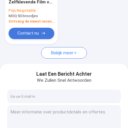
Zelfklevende Film van
Heet Smeltings zelfklevend Web
100mic TPU voor
Prijs:
Negotiable
Stof 100
MOQ:
Heet smeltings zelfklevend poeder
50 broodjes
Yards/Broodje
Ontvang de meest recente Prijs
Hete Smeltings Zelfklevende Korrel
Contact nu
De hete Bladen van de Smeltingslijm
Bekijk meer
Laat Een Bericht Achter
We Zullen Snel Antwoorden