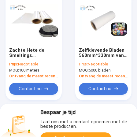
Zachte Hete de
Zelfklevende Bladen
Smeltings
560mm*330mm van
Zelfklevende Film
de lage Temperatuur
Prijs:
Negotiable
Prijs:
Negotiable
ISO9001
Hete Smelting de
MOQ:
100 meters
MOQ:
5000 bladen
Vriendschappelijke
Kleefstof van de
Eco van 1.2g/Cm3
Lijmfilm
Ontvang de meest recente Prijs
Ontvang de meest recente Prijs
TPU
Contact nu
Contact nu
Bespaar je tijd
Laat ons met u contact opnemen met de
beste producten.