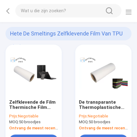
Hete De Smeltings Zelfklevende Film Van TPU
(28)
Zelfklevende de Film
De transparante
Thermische Film
Thermoplastische
Plakkend van de
Zelfklevende 150CM
Prijs:
Negotiable
Prijs:
Negotiable
polyurethaan Hete
Breedte van
MOQ:
50 broodjes
MOQ:
50 broodjes
Smelting voor ABS en
Polyurethaanfilm
Leer
Ontvang de meest recente Prijs
Ontvang de meest recente Prijs