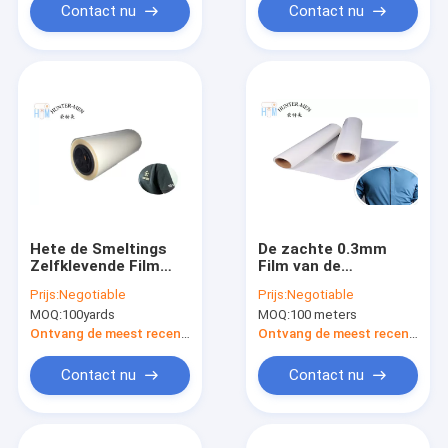
Contact nu
Contact nu
Hete de Smeltings
De zachte 0.3mm
Zelfklevende Film
Film van de
Gelamineerde 5g/10
Polyurethaan Hete
Prijs:
Negotiable
Prijs:
Negotiable
Min Melt Flow van
Smelting voor
MOQ:
100yards
MOQ:
100 meters
100mic TPU
Stoffen100m/Broodje
Ontvang de meest recente Prijs
Ontvang de meest recente Prijs
Contact nu
Contact nu