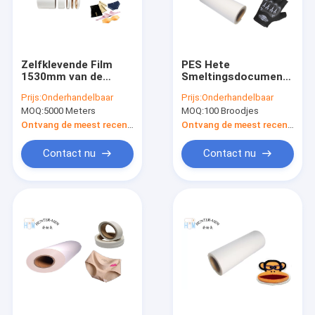
Zelfklevende Film
PES Hete
1530mm van de
Smeltingsdocument
Transperanttpu Hete
Thermische
Prijs:
Onderhandelbaar
Prijs:
Onderhandelbaar
Smelting Hoge
Zelfklevende
MOQ:
5000 Meters
MOQ:
100 Broodjes
Elasticiteit voor
Filmstok TPU/de
Naadloos
Materiële Flarden van
Ontvang de meest recente Prijs
Ontvang de meest recente Prijs
pvc op Stof
Contact nu
Contact nu
Huis
Producten
Ongeveer ons