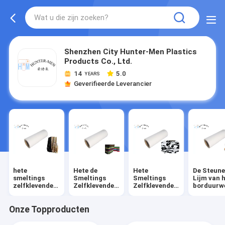
Shenzhen City Hunter-Men Plastics
Products Co., Ltd.
14
5.0
YEARS
Geverifieerde Leverancier
hete
Hete de
Hete
De Steun
smeltings
Smeltings
Smeltings
Lijm van 
zelfklevende
Zelfklevende
Zelfklevende
borduurwe
film
Film van TPU
Bladen
Onze Topproducten