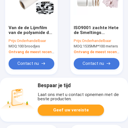
Van de de Lijmfilm
ISO9001 zachte Hete
van de polyamide de
de Smeltings
Hete Smelting Gom
Plakband 15mm van
Prijs:
Onderhandelbaar
Prijs:
Onderhandelbaar
van Eco
TPU Band van de
MOQ:
100 broodjes
MOQ:
1535MM*100 meters
Vriendschappelijke
Breedte de
Steunende voor
Zelfklevende
Ontvang de meest recente Prijs
Ontvang de meest recente Prijs
Apperal-Borduurwerk
Overdracht
Contact nu
Contact nu
Bespaar je tijd
Laat ons met u contact opnemen met de
beste producten.
Geef uw vereiste