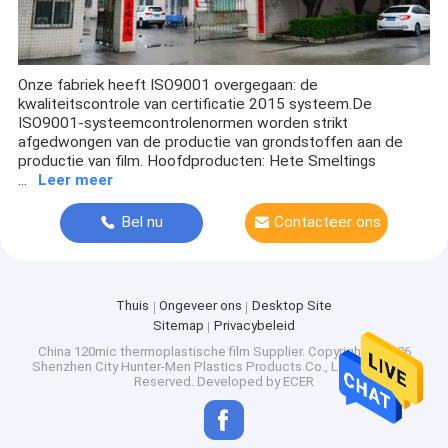
Onze fabriek heeft ISO9001 overgegaan: de
kwaliteitscontrole van certificatie 2015 systeem.De
ISO9001-systeemcontrolenormen worden strikt
afgedwongen van de productie van grondstoffen aan de
productie van film. Hoofdproducten: Hete Smeltings
...
Leer meer
Bel nu
Contacteer ons
Thuis
Ongeveer ons
Desktop Site
Sitemap
Privacybeleid
China 120mic thermoplastische film Supplier.
Copyright © 2026
Shenzhen City Hunter-Men Plastics Products Co., Ltd.. All Rights
Reserved. Developed by
ECER