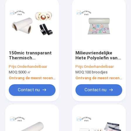
150mic transparant
Milieuvriendelijke
Thermisch
Hete Polyolefin van
Zelfklevend
de Filmportugal van
Prijs:
Onderhandelbaar
Prijs:
Onderhandelbaar
Filmbroodje voor
Smeltingsadheisve
MOQ:
5000 ㎡
MOQ:
100 broodjes
Nylon Klitband
voor Kinderennaam
Plakkend
Patchs
Ontvang de meest recente Prijs
Ontvang de meest recente Prijs
Contact nu
Contact nu