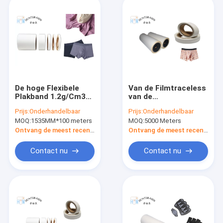
De hoge Flexibele
Van de Filmtraceless
Plakband 1.2g/Cm3
van de
van de Polyurethaan
elasticiteitstpu het
Prijs:
Onderhandelbaar
Prijs:
Onderhandelbaar
Hete Smelting voor
Hete Smelting
MOQ:
1535MM*100 meters
MOQ:
5000 Meters
Memoranda
Zelfklevende
Vriendschappelijke
Document Plakkend
Ontvang de meest recente Prijs
Ontvang de meest recente Prijs
Eco
van de het
Cellofaanversie
Contact nu
Contact nu
Thermische