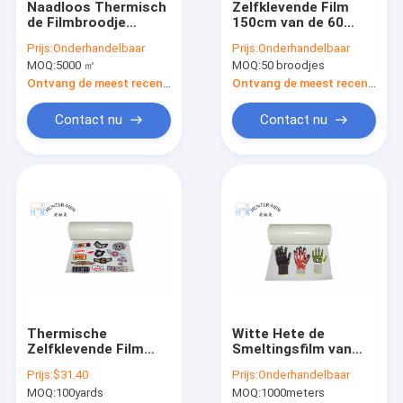
Naadloos Thermisch
Zelfklevende Film
Fabrieksreis
de Filmbroodje
150cm van de 60
Plakkend van TPU
Micron Transparante
Prijs:
Onderhandelbaar
Prijs:
Onderhandelbaar
voor Traceless-
Hete Smelting met
Kwaliteitscontrole
MOQ:
5000 ㎡
MOQ:
50 broodjes
Elasticiteit
Versiedocument
Ontvang de meest recente Prijs
Ontvang de meest recente Prijs
Contact nu
Contact nu
hete smeltings zelfklevende film
Hete de Smeltings Zelfklevende Film van TPU
Hete Smeltings Zelfklevende Bladen
De Steunende Lijm van het borduurwerkflard
Hete Smeltings Zelfklevende Film voor Textielstof
Thermische
Witte Hete de
Eva Hot Melt Adhesive Film
Zelfklevende Film
Smeltingsfilm van
0.12mm de Hete
120mic voor Stof
hete smeltings plakband
Prijs:
$31.40
Prijs:
Onderhandelbaar
Bladen ISO9001 van
1.2g/M2
MOQ:
100yards
MOQ:
1000meters
Portugal van de
Vriendschappelijke