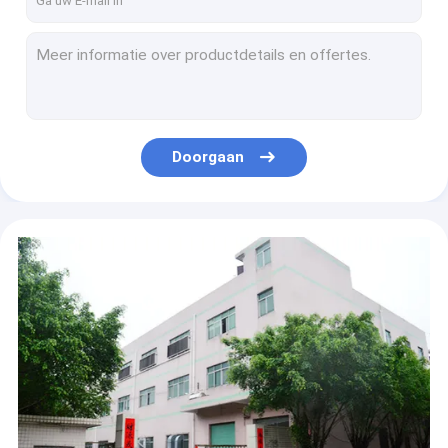
Hete de smeltings zelfklevende film van TPU voor sportslijtage
IC Smart Card die 29mm de Hete Broodjes van de Smeltings Plakband 100M/plakken
Hete de smeltings zelfklevende film van TPU voor naadloze schoenenmaterialen
Van de de Smeltingslijm van Portugal de Holografische Hete Film 150g/10 Min Thermal Bonding Film
Hoge Zelfklevende de Filmfabrikant In China van de Flexibiliteitstpu Hete Smelting
Doorgaan
De Smeltings Zelfklevende Film 5m/S van de Copolyamidepa Hete Hete het Lamineren Film
Hunter Men 150cm Film van de Breedte Nylon Hete Smelting voor Stoffenoem ODM
hete smeltings zelfklevende film voor de Rol van het Yogaschuim
Transparante Hete de Smeltings Zelfklevende Film van TPU
0.1mm 0.12mm Hete Smeltings Zelfklevende Film voor Textielstof ISO9001