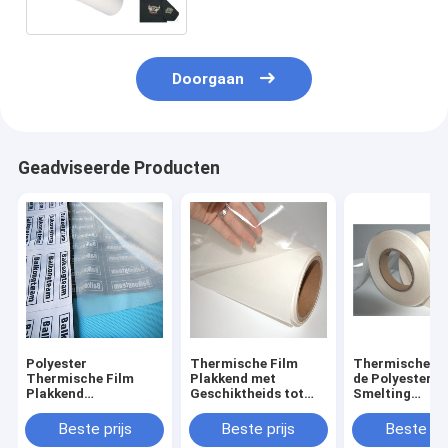
Film van de Borduurwerk
Hete Smelting
Doorgaan
Geadviseerde Producten
Polyester
Thermische Film
Thermische P
Thermische Film
Plakkend met
de Polyester H
Plakkend
Geschiktheids tot
Smelting
0.05mm0.2mm
drukken ja
Zelfklevende h
34N/25mm Adhesie
Flard Steunen
Beste prijs
Beste prijs
Beste pri
voor wijd Gebruikte
van het