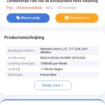
Zelfklevende Film van de Borduurwerk Hete Smelting
Prijs：Onderhandelbaar
MOQ：100 broodjes
Beste prijs
Contact nu
Productomschrijving
Western Union, L/C, T/T, D/A, D/P,
Betalingscondities
Alibaba
Certificering
REACH,ROHS,ISO9001:2015,SGS
Levering vermogen
1500rolls per Week
Levertijd
1-15work dagen
Merknaam
Hunter Men
Bekijk meer