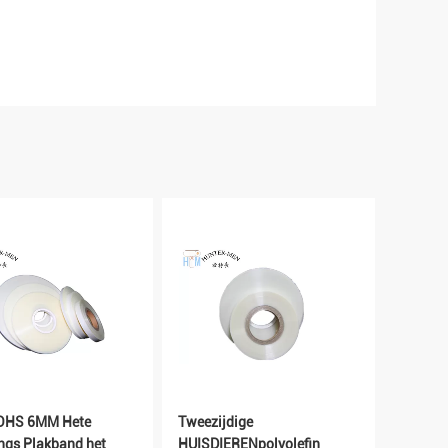
OHS 6MM Hete
Tweezijdige
ngs Plakband het
HUISDIERENpolyolefin