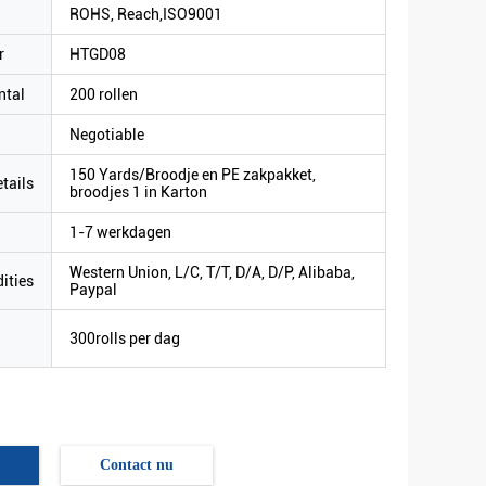
ROHS, Reach,ISO9001
r
HTGD08
ntal
200 rollen
Negotiable
150 Yards/Broodje en PE zakpakket,
tails
broodjes 1 in Karton
1-7 werkdagen
Western Union, L/C, T/T, D/A, D/P, Alibaba,
ities
Paypal
300rolls per dag
Contact nu