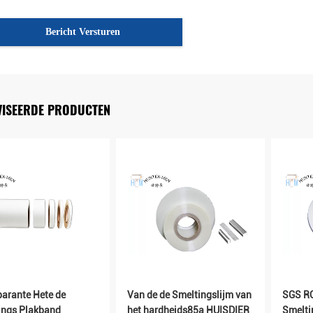
Bericht Versturen
VISEERDE PRODUCTEN
parante Hete de
Van de de Smeltingslijm van
SGS R
ings Plakband
het hardheids85a HUISDIER
Smelti