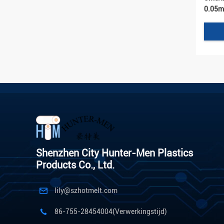
0.05m
TPU B
Shenzhen City Hunter-Men Plastics
Products Co., Ltd.
De hog
1.2g/
lily@szhotmelt.com
Polyu
voor 
86-755-28454004(Verwerkingstijd)
Vriend