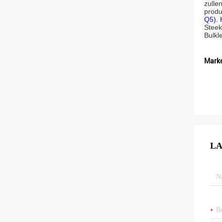
zulle
produ
Q5). 
Steek
Bulkl
Marke
LA