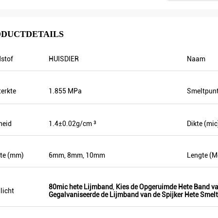
DUCTDETAILS
stof
HUISDIER
Naam
Mr.Hernan
M. Sergey Abayev
terkte
1.855 MPa
Smeltpun
ving ik uw goederen, is het zeer
dank voor uw aardige
De goede dienst en snel het versc
king!
heid
1.4±0.02g/cm ³
Dikte (mic
te (mm)
6mm, 8mm, 10mm
Lengte (M
80mic hete Lijmband
,
Kies de Opgeruimde Hete Band va
licht
Gegalvaniseerde de Lijmband van de Spijker Hete Smel