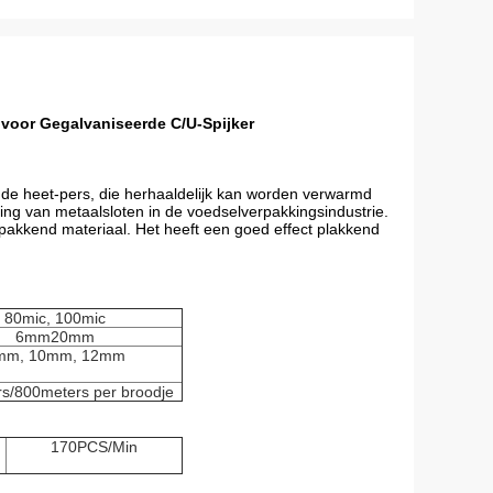
voor Gegalvaniseerde C/U-Spijker
de heet-pers, die herhaaldelijk kan worden verwarmd
ling van metaalsloten in de voedselverpakkingsindustrie.
rpakkend materiaal. Het heeft een goed effect plakkend
80mic, 100mic
6mm20mm
mm, 10mm, 12mm
s/800meters per broodje
170PCS/Min