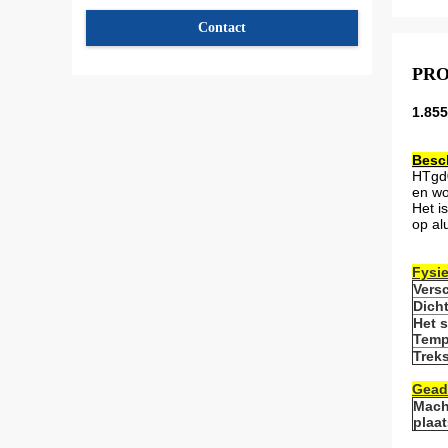
Contact
PR
1.85
Besch
HTg
en wo
Het i
op al
Fysi
Vers
Dich
Het 
Temp
Treks
Gead
Mach
plaa