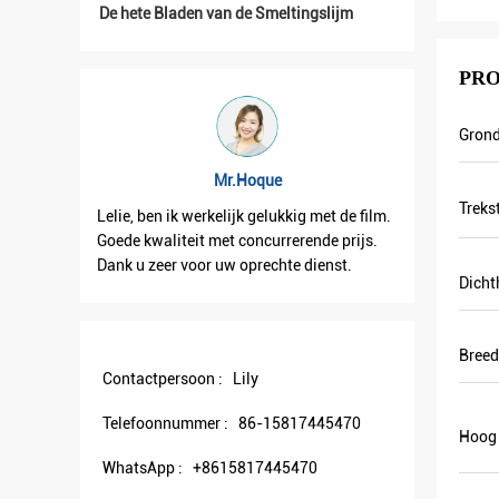
De hete Bladen van de Smeltingslijm
PRO
Grond
Mr.Hoque
Treks
Lelie, ben ik werkelijk gelukkig met de film.
Lelie, ont
hepen.
Goede kwaliteit met concurrerende prijs.
goed. En 
Dank u zeer voor uw oprechte dienst.
samenwer
Dicht
Breed
Contactpersoon :
Lily
Telefoonnummer :
86-15817445470
Hoog 
WhatsApp :
+8615817445470