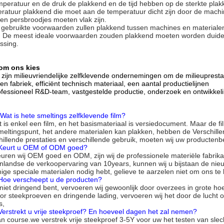
peratuur en de druk de plakkend en de tijd hebben op de sterkte plakk
ratuur plakkend die moet aan de temperatuur dicht zijn door de machi
en persbroodjes moeten vlak zijn.
 gebruikte voorwaarden zullen plakkend tussen machines en materialen
. De meest ideale voorwaarden zouden plakkend moeten worden duideli
ssing.
om ons kies
 zijn milieuvriendelijke zelfklevende ondernemingen om de milieupresta
gen fabriek, efficiënt technisch materiaal, een aantal productielijnen
ofessioneel R&D-team, vastgestelde productie, onderzoek en ontwikke
 Wat is hete smeltings zelfklevende film?
t is enkel een film, en het basismateriaal is versiedocument. Maar de f
smeltingspunt, het andere materialen kan plakken, hebben de Verschille
hillende prestaties en verschillende gebruik, moeten wij uw productenb
 Keurt u OEM of ODM goed?
euren wij OEM goed en ODM, zijn wij de professionele materiële fabrik
nlandse de verkoopervaring van 10years, kunnen wij u bijstaan de nie
ge speciale materialen nodig hebt, gelieve te aarzelen niet om ons te 
Hoe verscheept u de producten?
 niet dringend bent, vervoeren wij gewoonlijk door overzees in grote 
or steekproeven en dringende lading, vervoeren wij het door de lucht of
s,
Verstrekt u vrije steekproef? En hoeveel dagen het zal nemen?
an course.we verstrek vrije steekproef 3-5Y voor uw het testen van sle