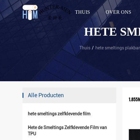
THUIS
OVER ONS
HETE SM
Thuis
/
hete smeltings plakba
Alle Producten
1.855
hete smeltings zelfklevende film
Hete de Smeltings Zelfklevende Film van
TPU