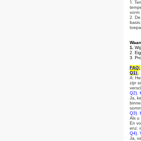
1.
Tem
tempe
vorm 
2. De
basis
toepa
Waar
1.
Wij
2. Ei
3. Pr
FAQ:
Q1)
.
A: He
zijn 
versc
Q2).
Ja, k
binne
sommi
Q3). 
Als u
En vo
enz. i
Q4). 
Ja, v