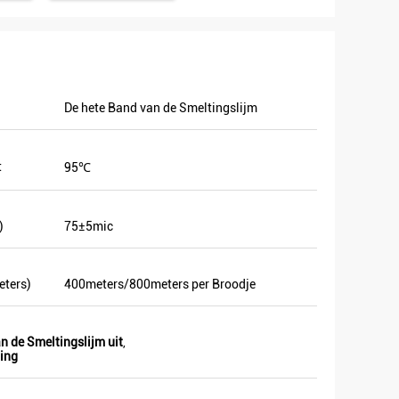
De hete Band van de Smeltingslijm
t
95℃
hepen.
)
75±5mic
eters)
400meters/800meters per Broodje
n de Smeltingslijm uit
,
ting