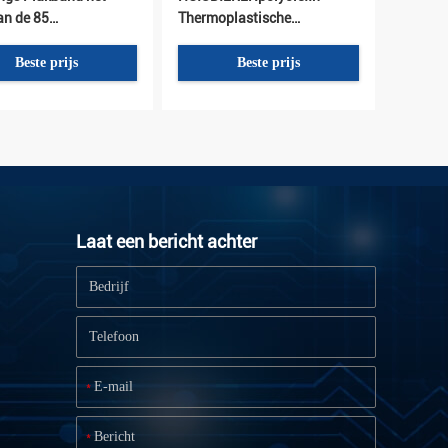
an de 85
Thermoplastische
melting
Samengestelde Banden 80
Micron
Beste prijs
Beste prijs
Laat een bericht achter
n de de
De Lijmband Enige
ngsnaad van pvc Hete
Opgeruimde 80mic van de
elende Band 150
treksterkte1.855mpa Hete
 20mm Breedte
Smelting voor
Gegalvaniseerde C/U-Spijker
Beste prijs
Beste prijs