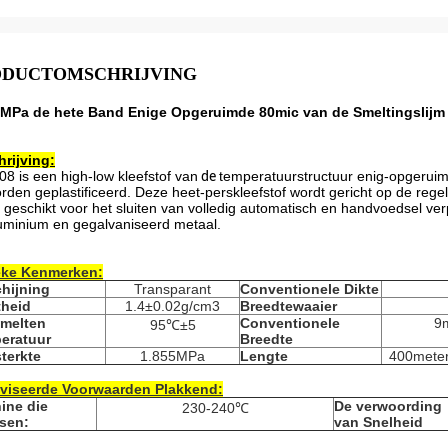
ODUCTOMSCHRIJVING
5MPa de hete Band Enige Opgeruimde 80mic van de Smeltingslijm 
rijving:
d08
is een high-low kleefstof van
de
temperatuurstructuur enig-opgeruim
rden geplastificeerd. Deze heet-perskleefstof wordt gericht op de rege
s geschikt voor het sluiten van volledig automatisch en handvoedsel ve
uminium en gegalvaniseerd metaal.
eke Kenmerken:
chijning
Transparant
Conventionele Dikte
theid
1.4±0.02g/cm3
Breedtewaaier
smelten
Conventionele
9
95℃±5
eratuur
Breedte
terkte
1.855MPa
Lengte
400meter
viseerde Voorwaarden Plakkend:
ine die
De verwoording
230-240℃
tsen:
van Snelheid