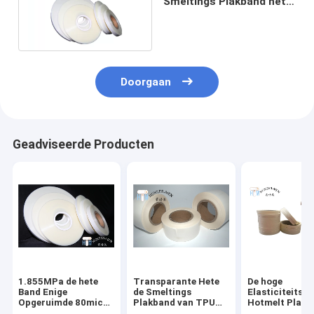
Smeltings Plakband het
Punt van de 85
Graadsmelting
Doorgaan
Geadviseerde Producten
1.855MPa de hete
Transparante Hete
De hoge
Band Enige
de Smeltings
Elasticiteitstp
Opgeruimde 80mic
Plakband van TPU
Hotmelt Plakb
van de Smeltingslijm
voor Underwears
rolt Geen