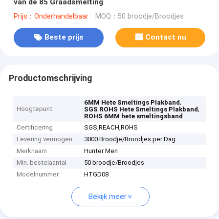
van de 85 Graadsmelting
Prijs：Onderhandelbaar
MOQ：50 broodje/Broodjes
Beste prijs
Contact nu
Productomschrijving
,
6MM Hete Smeltings Plakband
Hoogtepunt
,
SGS ROHS Hete Smeltings Plakband
ROHS 6MM hete smeltingsband
Certificering
SGS,REACH,ROHS
Levering vermogen
3000 Broodje/Broodjes per Dag
Merknaam
Hunter Men
Min. bestelaantal
50 broodje/Broodjes
Modelnummer
HTGD08
Bekijk meer