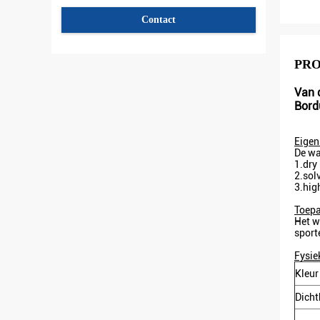
Contact
PR
Van 
Bord
Eige
De wa
1.dry
2.sol
3.hig
Toepa
Het w
sport
Fysie
Kleur
Dicht