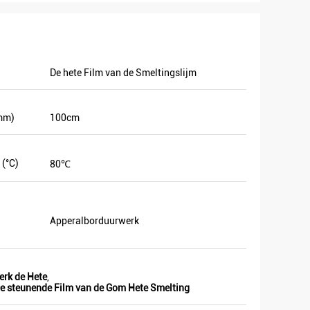
De hete Film van de Smeltingslijm
mm)
100cm
 (°C)
80℃
Apperalborduurwerk
erk de Hete
,
e steunende Film van de Gom Hete Smelting