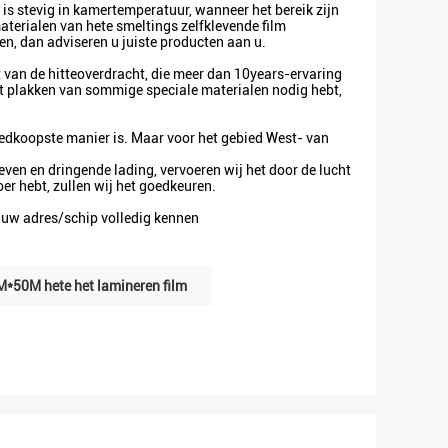
m is stevig in kamertemperatuur, wanneer het bereik zijn
terialen van hete smeltings zelfklevende film
en, dan adviseren u juiste producten aan u.
t van de hitteoverdracht, die meer dan 10years-ervaring
t plakken van sommige speciale materialen nodig hebt,
oedkoopste manier is. Maar voor het gebied West- van
even en dringende lading, vervoeren wij het door de lucht
oer hebt, zullen wij het goedkeuren.
ns uw adres/schip volledig kennen
*50M hete het lamineren film