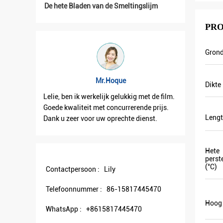
De hete Bladen van de Smeltingslijm
PRO
Grond
Mr.Hoque
Dikte
Lelie, ben ik werkelijk gelukkig met de film.
Lelie, ontving ik
Goede kwaliteit met concurrerende prijs.
goed. En dank vo
Lengt
Dank u zeer voor uw oprechte dienst.
samenwerking!
Hete
perst
(°C)
Contactpersoon :
Lily
Telefoonnummer :
86-15817445470
Hoog 
WhatsApp :
+8615817445470