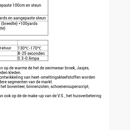
epaste 100cm en steun
ards en aangepaste steun
(breedte) *100yards
te)
ratuur
130℃-170℃
8-25 seconden
0.3-0.6mpa
kan op de warme de het de swimwear broek, Jasjes,
eden kleden.
e ontwikkeling van heet-smeltingskleefstoffen worden
dere segmenten van de markt.
r het bovenleer, binnenzolen, schoenensuperscript,
an ook op de de make-up van de V.S., het huisverbetering