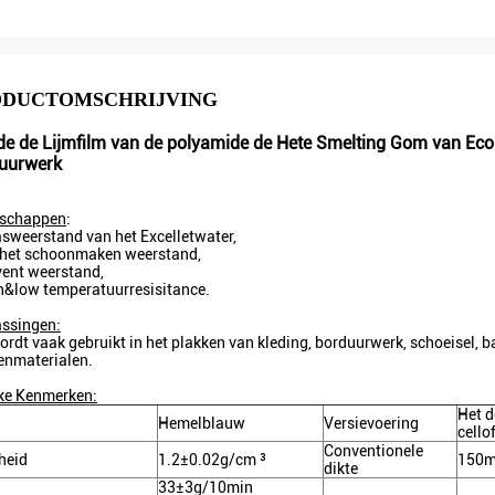
ODUCTOMSCHRIJVING
de de Lijmfilm van de polyamide de Hete Smelting Gom van Eco
uurwerk
nschappen
:
sweerstand van het Excelletwater,
 het schoonmaken weerstand,
vent weerstand,
h&low temperatuurresisitance.
ssingen:
ordt vaak gebruikt in het plakken van kleding, borduurwerk, schoeisel, 
enmaterialen.
ke Kenmerken:
Het 
Hemelblauw
Versievoering
cello
Conventionele
heid
1.2±0.02g/cm ³
150m
dikte
33±3g/10min