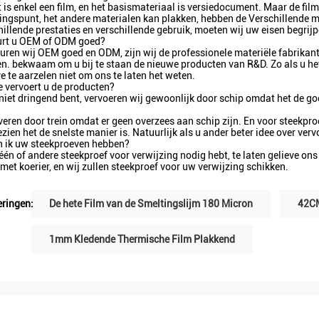
t is enkel een film, en het basismateriaal is versiedocument. Maar de fil
ingspunt, het andere materialen kan plakken, hebben de Verschillende ma
hillende prestaties en verschillende gebruik, moeten wij uw eisen begrijp
urt u OEM of ODM goed?
euren wij OEM goed en ODM, zijn wij de professionele materiële fabrikan
n. bekwaam om u bij te staan de nieuwe producten van R&D. Zo als u he
ve te aarzelen niet om ons te laten het weten.
e vervoert u de producten?
 niet dringend bent, vervoeren wij gewoonlijk door schip omdat het de g
everen door trein omdat er geen overzees aan schip zijn. En voor steekpro
zien het de snelste manier is. Natuurlijk als u ander beter idee over verv
n ik uw steekproeven hebben?
 één of andere steekproef voor verwijzing nodig hebt, te laten gelieve o
 met koerier, en wij zullen steekproef voor uw verwijzing schikken.
ringen:
De hete Film van de Smeltingslijm 180 Micron
42CM
1mm Kledende Thermische Film Plakkend