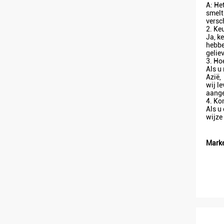
A: He
smelt
versc
2. Ke
Ja, k
hebbe
gelie
3. Ho
Als u
Azië,
wij l
aange
4. Ko
Als u
wijze
Marke