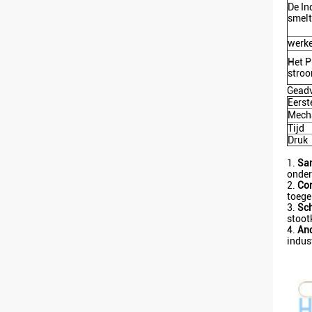
De In
smel
werk
Het P
stro
Geadv
Eerst
Mech
Tijd
Druk
1.
Sa
onder
2.
Co
toege
3.
Sc
stoot
4.
An
indus