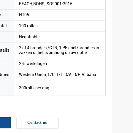
REACH,ROHS,ISO9001:2015
r
HT05
ntal
100 rollen
Negotiable
2 of 4 broodjes /CTN, 1 PE doet/broodjes in
tails
zakken of het is omhoog op uw optie.
2-5 werkdagen
ities
Western Union, L/C, T/T, D/A, D/P, Alibaba
300rolls per dag
Contact nu