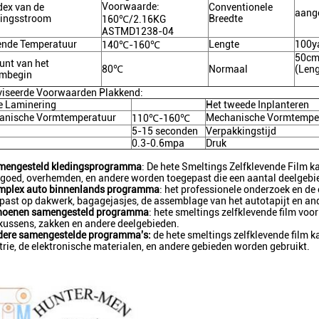
Voorwaarde:
dex van de
Conventionele
aang
tingsstroom
Breedte
160℃/2.16KG
ASTMD1238-04
ende Temperatuur
Lengte
100y
140℃-160℃
50cm 
unt van het
80℃
Normaal
(Leng
ombegin
iseerde Voorwaarden Plakkend:
e Laminering
Het tweede Inplanteren
anische Vormtemperatuur
Mechanische Vormtempe
110℃-160℃
5-15 seconden
Verpakkingstijd
0.3-0.6mpa
Druk
mengesteld kledingsprogramma
: De hete Smeltings Zelfklevende Film 
goed, overhemden, en andere worden toegepast die een aantal deelgebi
mplex auto binnenlands programma
: het professionele onderzoek en d
past op dakwerk, bagagejasjes, de assemblage van het autotapijt en an
hoenen samengesteld programma
: hete smeltings zelfklevende film voo
kussens, zakken en andere deelgebieden.
dere samengestelde programma's:
de hete smeltings zelfklevende film k
trie, de elektronische materialen, en andere gebieden worden gebruikt.