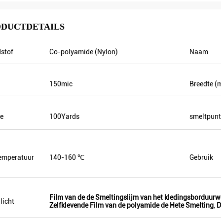
DUCTDETAILS
stof
Co-polyamide (Nylon)
Naam
Mr.Hernan
150mic
Breedte (
M. Sergey Abayev
 uw goederen, is het zeer
or uw aardige
De goede dienst en snel het verschepen.
e
100Yards
smeltpunt
emperatuur
140-160 ℃
Gebruik
Film van de de Smeltingslijm van het kledingsborduurw
licht
Zelfklevende Film van de polyamide de Hete Smelting
,
D