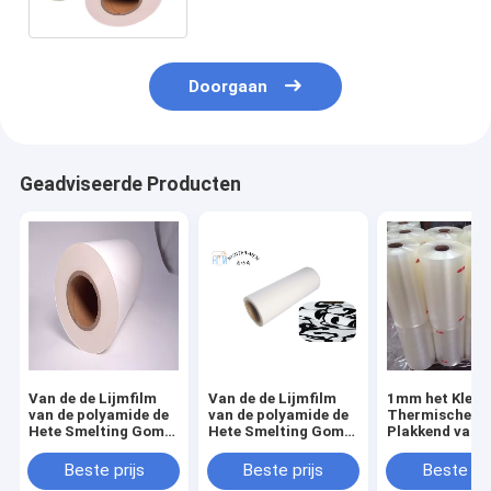
Overdracht het Bijeenkomen
Stoffen
Doorgaan
Geadviseerde Producten
Van de de Lijmfilm
Van de de Lijmfilm
1mm het Klede
van de polyamide de
van de polyamide de
Thermische Br
Hete Smelting Gom
Hete Smelting Gom
Plakkend van d
van Eco
van Eco
Lijmfilm
Vriendschappelijke
Vriendschappelijke
42CM*50M/van
Beste prijs
Beste prijs
Beste pri
Steunende voor
Steunende voor
Film Hete Sme