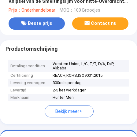
Knipsel van de Smeltingslijm voor hitte-Overdracht
het Bijeenkomen Stoffen
Prijs：Onderhandelbaar
MOQ：100 Broodjes
Beste prijs
Contact nu
Productomschrijving
Western Union, L/C, T/T, D/A, D/P,
Betalingscondities
Alibaba
Certificering
REACH,ROHS,ISO9001:2015
Levering vermogen
300rolls per dag
Levertijd
2-5 het werkdagen
Merknaam
Hunter Men
Bekijk meer