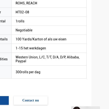
ROHS, REACH
r
HT02-08
ntal
1rolls
Negotiable
tails
100 Yards/Karton of als uw eisen
1-15 het werkdagen
Western Union, L/C, T/T, D/A, D/P, Alibaba,
ities
Paypal
300rolls per dag
Contact nu