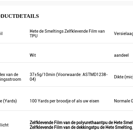
DUCTDETAILS
Hete de Smeltings Zelfklevende Film van
il
Versielaa
TPU
Mr.Hernan
M. Sergey Abayev
Wit
aandeel
ving ik uw goederen, is het zeer
dank voor uw aardige
De goede dienst en snel het versc
king!
dex van de
37±5g/10min (Voorwaarde: ASTMD1238-
Dikte (mic
ingsstroom
04)
e (Yards)
100 Yards per broodje of als uw eisen
Normale G
Zelfklevende Film van de polyurethaantpu de Hete Smel
licht
Zelfklevende Film van de dekkingstpu de Hete Smelting