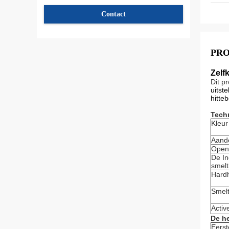
Contact
PR
Zelf
Dit p
uitst
hitte
Tech
Kleur
Aand
Openi
De In
smelt
Hard
Smel
Activ
De h
Eerst