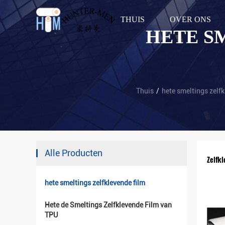
THUIS
OVER ONS
HETE S
Thuis
/
hete smeltings zelfk
Alle Producten
Zelfk
hete smeltings zelfklevende film
Hete de Smeltings Zelfklevende Film van
TPU