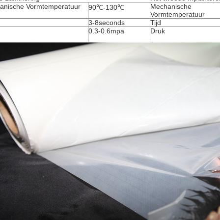
anische Vormtemperatuur
Mechanische
90℃-130℃
Vormtemperatuur
3-8seconds
Tijd
0.3-0.6mpa
Druk