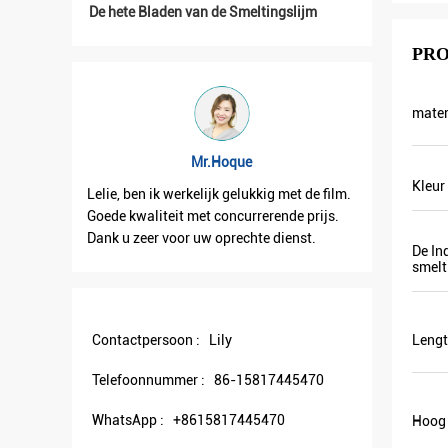
De hete Bladen van de Smeltingslijm
PRO
mater
Mr.Hoque
Kleur
Lelie, ben ik werkelijk gelukkig met de film.
Lelie, ont
hepen.
Goede kwaliteit met concurrerende prijs.
goed. En 
Dank u zeer voor uw oprechte dienst.
samenwer
De In
smelt
Contactpersoon :
Lily
Lengt
Telefoonnummer :
86-15817445470
WhatsApp :
+8615817445470
Hoog 