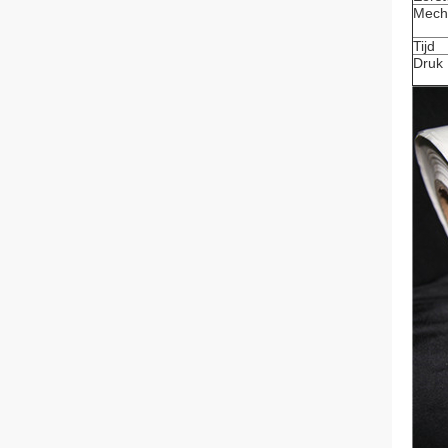
Mech
Tijd
Druk