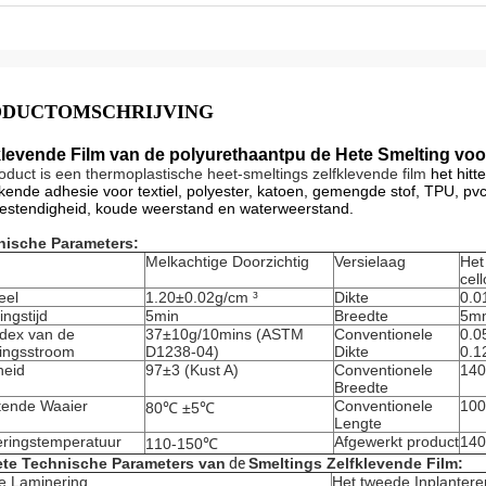
ODUCTOMSCHRIJVING
klevende Film van de polyurethaantpu de Hete Smelting v
roduct is een thermoplastische heet-smeltings zelfklevende film
het hitt
ekende adhesie voor textiel, polyester, katoen, gemengde stof, TPU, pvc,
bestendigheid, koude weerstand en waterweerstand.
nische Parameters:
Melkachtige Doorzichtig
Versielaag
Het
cel
eel
1.20±0.02g/cm ³
Dikte
0.
ngstijd
5min
Breedte
5m
dex van de
37±10g/10mins (ASTM
Conventionele
0.0
ingsstroom
D1238-04)
Dikte
0.1
heid
97±3 (Kust A)
Conventionele
14
Breedte
tende Waaier
Conventionele
100
80℃ ±5℃
Lengte
eringstemperatuur
Afgewerkt product
140
110-150℃
ete
Technische Parameters
van
de
Smeltings Zelfklevende Film
:
e Laminering
Het tweede Inplantere