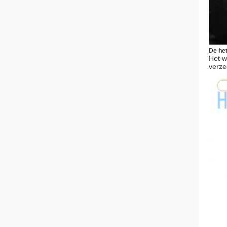
De het
Het w
verze