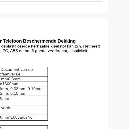
oor Telefoon Beschermende Dekking
e geplastificeerde herhaalde kleefstof kan zijn. Het heeft
 PC, ABS en heeft goede veerkracht, elasticiteit,
 Document van de
lofaanversie
01mm0.3mm
m1600mm
5mm, 0.08mm, 0.10mm
2mm, 0.15mm
00mm
 yards
0mm*100yards/roll
n