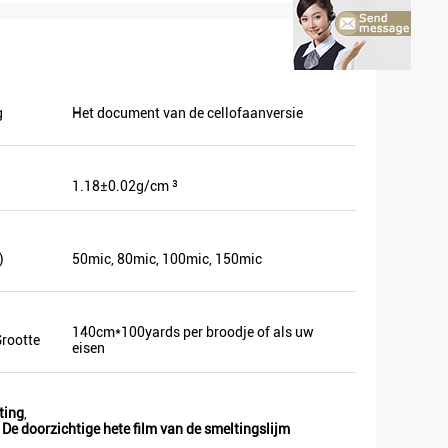
g
Het document van de cellofaanversie
1.18±0.02g/cm ³
hepen.
)
50mic, 80mic, 100mic, 150mic
140cm*100yards per broodje of als uw
rootte
eisen
ting
,
,
De doorzichtige hete film van de smeltingslijm