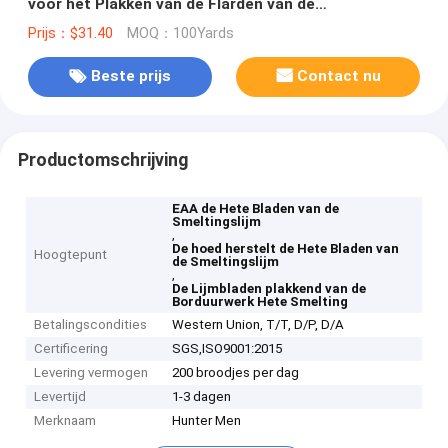
voor het Plakken van de Flarden van de
Borduurwerkhoed
Prijs：$31.40
MOQ：100Yards
Beste prijs
Contact nu
Productomschrijving
EAA de Hete Bladen van de
Smeltingslijm
,
De hoed herstelt de Hete Bladen van
Hoogtepunt
de Smeltingslijm
,
De Lijmbladen plakkend van de
Borduurwerk Hete Smelting
Betalingscondities
Western Union, T/T, D/P, D/A
Certificering
SGS,ISO9001:2015
Levering vermogen
200 broodjes per dag
Levertijd
1-3 dagen
Merknaam
Hunter Men