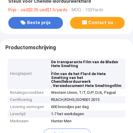
Steun voor Chenille-Borduurwerkflard
Prijs：usd$0.35-usd$1.5/yards
MOQ：100Yards
Beste prijs
Contact nu
Productomschrijving
De transparante Film van de Bladen
Hete Smelting
,
Hoogtepunt
Film van de het Flard de Hete
Smelting van het
Chenilleborduurwerk
,
Versiedocument Hete Smeltingsfilm
Betalingscondities
Western Union, T/T, D/P, D/A, Paypal
Certificering
REACH,ROHS,ISO9001:2015
Levering vermogen
600 broodjes per dag
Levertijd
1-7 het werkdagen
Merknaam
Hunter Men