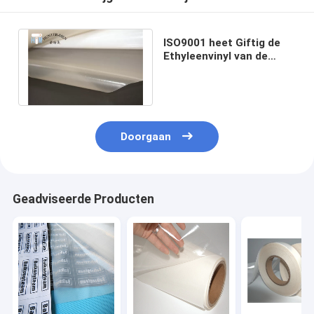
ISO9001 heet Giftig de
Ethyleenvinyl van de
Smeltings Zelfklevend
Film niet
Doorgaan
Geadviseerde Producten