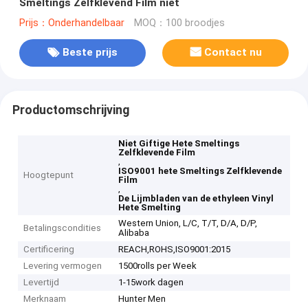
Smeltings Zelfklevend Film niet
Prijs：Onderhandelbaar
MOQ：100 broodjes
Beste prijs
Contact nu
Productomschrijving
Niet Giftige Hete Smeltings
Zelfklevende Film
,
ISO9001 hete Smeltings Zelfklevende
Hoogtepunt
Film
,
De Lijmbladen van de ethyleen Vinyl
Hete Smelting
Western Union, L/C, T/T, D/A, D/P,
Betalingscondities
Alibaba
Certificering
REACH,ROHS,ISO9001:2015
Levering vermogen
1500rolls per Week
Levertijd
1-15work dagen
Merknaam
Hunter Men