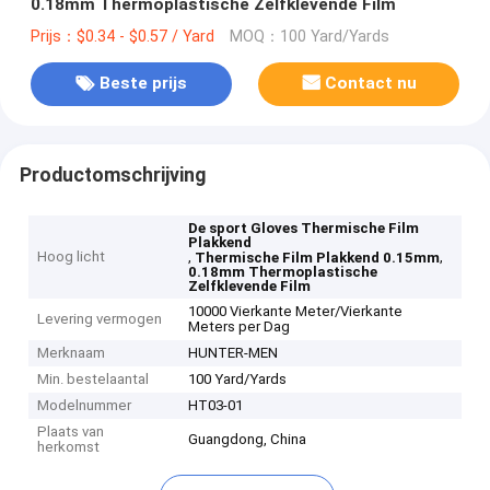
0.18mm Thermoplastische Zelfklevende Film
Prijs：$0.34 - $0.57 / Yard
MOQ：100 Yard/Yards
Beste prijs
Contact nu
Productomschrijving
De sport Gloves Thermische Film
Plakkend
Hoog licht
,
,
Thermische Film Plakkend 0.15mm
0.18mm Thermoplastische
Zelfklevende Film
10000 Vierkante Meter/Vierkante
Levering vermogen
Meters per Dag
Merknaam
HUNTER-MEN
Min. bestelaantal
100 Yard/Yards
Modelnummer
HT03-01
Plaats van
Guangdong, China
herkomst