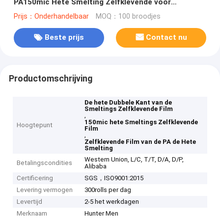
PA150mic Hete Smelting Zelfklevende voor
Borduurwerkflard
Prijs：Onderhandelbaar
MOQ：100 broodjes
Beste prijs
Contact nu
Productomschrijving
De hete Dubbele Kant van de
Smeltings Zelfklevende Film
,
150mic hete Smeltings Zelfklevende
Hoogtepunt
Film
,
Zelfklevende Film van de PA de Hete
Smelting
Western Union, L/C, T/T, D/A, D/P,
Betalingscondities
Alibaba
Certificering
SGS，ISO9001:2015
Levering vermogen
300rolls per dag
Levertijd
2-5 het werkdagen
Merknaam
Hunter Men