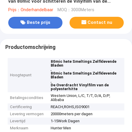
van 80mic voor schitteren de Vinylfilm van de
Hitteoverdracht
Prijs：Onderhandelbaar
MOQ：3000Meters
Beste prijs
Contact nu
Productomschrijving
80mic hete Smeltings Zelfklevende
Bladen
,
80mic hete Smeltings Zelfklevende
Hoogtepunt
Bladen
,
De Overdracht Vinylfilm van de
polyesterhitte
Western Union, L/C, T/T, D/A, D/P,
Betalingscondities
Alibaba
Certificering
REACH,ROHS,ISO9001
Levering vermogen
20000meters per dagen
Levertijd
1-15Work Dagen
Merknaam
Hunter Men