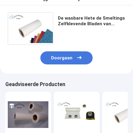
De wasbare Hete de Smeltings
Zelfklevende Bladen van
80mic voor schitteren de
Vinylfilm van de
Hitteoverdracht
Doorgaan
Geadviseerde Producten