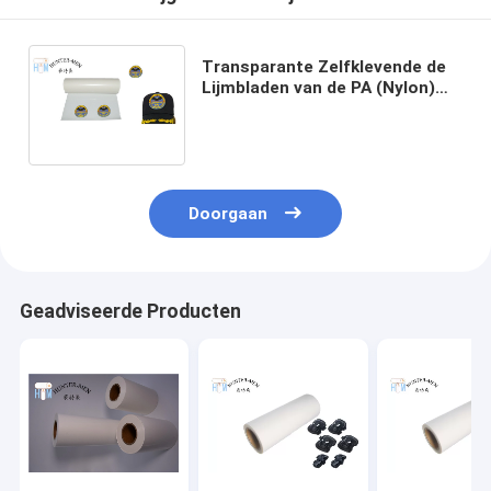
Transparante Zelfklevende de
Lijmbladen van de PA (Nylon)
Hete Smelting voor het
Textielflard van het
Kledingstukborduurwerk
Doorgaan
Geadviseerde Producten