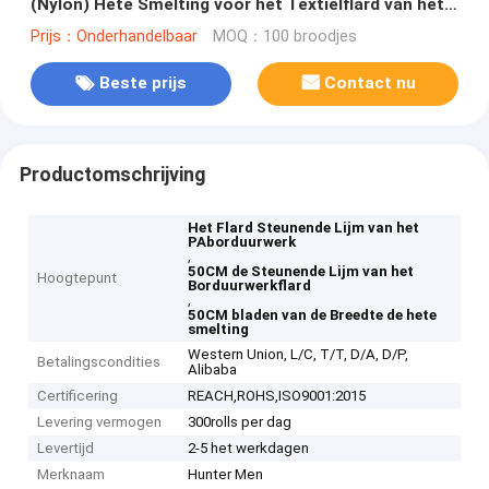
(Nylon) Hete Smelting voor het Textielflard van het
Kledingstukborduurwerk
Prijs：Onderhandelbaar
MOQ：100 broodjes
Beste prijs
Contact nu
Productomschrijving
Het Flard Steunende Lijm van het
PAborduurwerk
,
50CM de Steunende Lijm van het
Hoogtepunt
Borduurwerkflard
,
50CM bladen van de Breedte de hete
smelting
Western Union, L/C, T/T, D/A, D/P,
Betalingscondities
Alibaba
Certificering
REACH,ROHS,ISO9001:2015
Levering vermogen
300rolls per dag
Levertijd
2-5 het werkdagen
Merknaam
Hunter Men