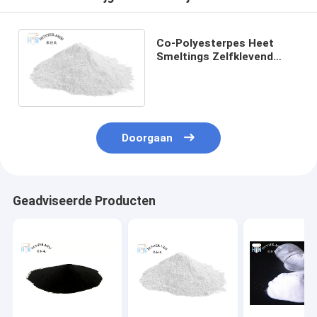
Co-Polyesterpes Heet
Smeltings Zelfklevend
Poeder 0-420um
Vriendschappelijke Eco
Doorgaan
Geadviseerde Producten