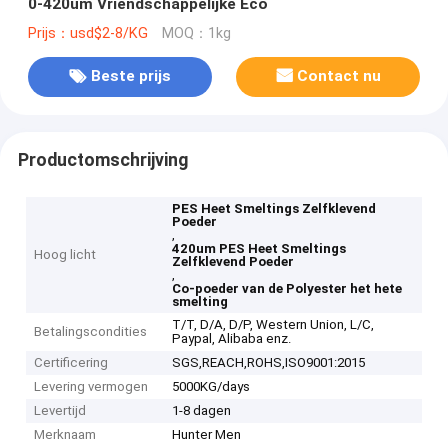
0-420um Vriendschappelijke Eco
Prijs：usd$2-8/KG
MOQ：1kg
Beste prijs
Contact nu
Productomschrijving
PES Heet Smeltings Zelfklevend
Poeder
,
420um PES Heet Smeltings
Hoog licht
Zelfklevend Poeder
,
Co-poeder van de Polyester het hete
smelting
T/T, D/A, D/P, Western Union, L/C,
Betalingscondities
Paypal, Alibaba enz.
Certificering
SGS,REACH,ROHS,ISO9001:2015
Levering vermogen
5000KG/days
Levertijd
1-8 dagen
Merknaam
Hunter Men