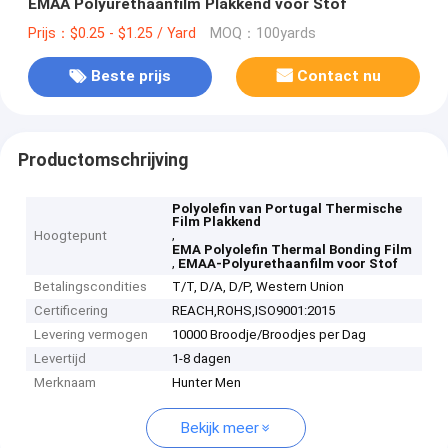
EMAA Polyurethaanfilm Plakkend voor Stof
Prijs：$0.25 - $1.25 / Yard
MOQ：100yards
Beste prijs
Contact nu
Productomschrijving
Polyolefin van Portugal Thermische
Film Plakkend
,
Hoogtepunt
EMA Polyolefin Thermal Bonding Film
,
EMAA-Polyurethaanfilm voor Stof
Betalingscondities
T/T, D/A, D/P, Western Union
Certificering
REACH,ROHS,ISO9001:2015
Levering vermogen
10000 Broodje/Broodjes per Dag
Levertijd
1-8 dagen
Merknaam
Hunter Men
Bekijk meer