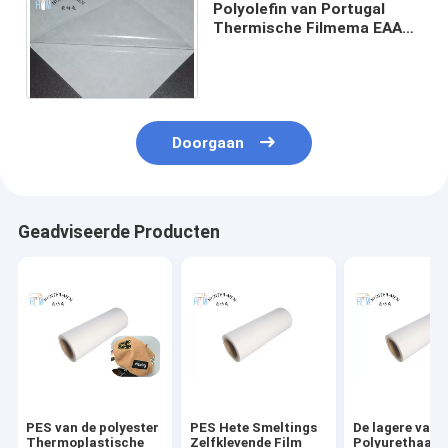
Polyolefin van Portugal
Thermische Filmema EAA
EMAA Polyurethaanfilm
Plakkend voor Stof
Doorgaan
Geadviseerde Producten
PES van de polyester
PES Hete Smeltings
De lagere van 
Thermoplastische
Zelfklevende Film
Polyurethaant