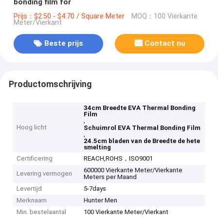
bonding film for
Prijs：$2.50 - $4.70 / Square Meter
MOQ：100 Vierkante
Meter/Vierkant
Beste prijs
Contact nu
Productomschrijving
34cm Breedte EVA Thermal Bonding
Film
,
Hoog licht
Schuimrol EVA Thermal Bonding Film
,
24.5cm bladen van de Breedte de hete
smelting
Certificering
REACH,ROHS，ISO9001
600000 Vierkante Meter/Vierkante
Levering vermogen
Meters per Maand
Levertijd
5-7days
Merknaam
Hunter Men
Min. bestelaantal
100 Vierkante Meter/Vierkant