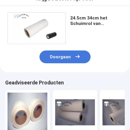
24.5cm 34cm het
Schuimrol van
Breedteeva thermal
bonding film for
Doorgaan
Geadviseerde Producten