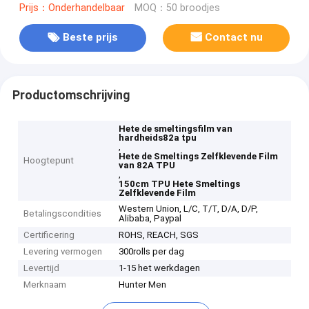
Prijs：Onderhandelbaar
MOQ：50 broodjes
Beste prijs
Contact nu
Productomschrijving
Hete de smeltingsfilm van
hardheids82a tpu
,
Hete de Smeltings Zelfklevende Film
Hoogtepunt
van 82A TPU
,
150cm TPU Hete Smeltings
Zelfklevende Film
Western Union, L/C, T/T, D/A, D/P,
Betalingscondities
Alibaba, Paypal
Certificering
ROHS, REACH, SGS
Levering vermogen
300rolls per dag
Levertijd
1-15 het werkdagen
Merknaam
Hunter Men