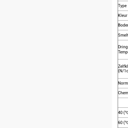
Type
Kleur
Bode
Smel
Drin
Temp
Zelfk
(N/1
Norma
Chemi
40 (
60 (