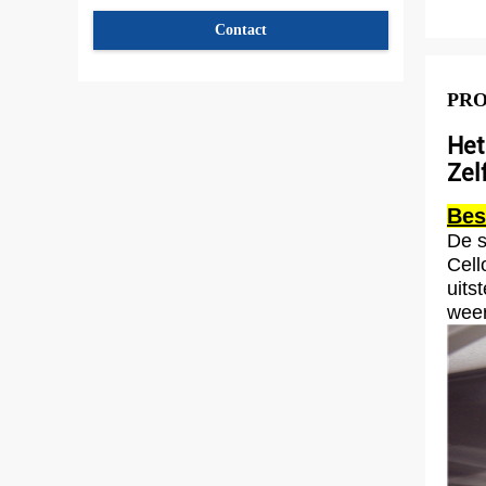
Contact
PR
Het
Zel
Bes
De s
Cell
uits
weer