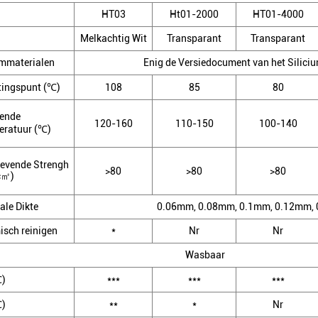
HT03
Ht01-2000
HT01-4000
Melkachtig Wit
Transparant
Transparant
mmaterialen
Enig de Versiedocument van het Silici
tingspunt (℃)
108
85
80
gende
120-160
110-150
100-140
eratuur (℃)
levende Strengh
>80
>80
>80
c㎡)
le Dikte
0.06mm, 0.08mm, 0.1mm, 0.12mm,
sch reinigen
*
Nr
Nr
Wasbaar
℃)
***
***
***
℃)
**
*
Nr