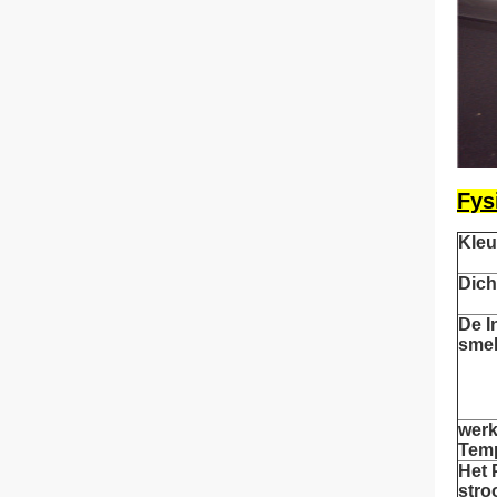
Fys
Kleu
Dich
De I
smel
wer
Tem
Het 
str