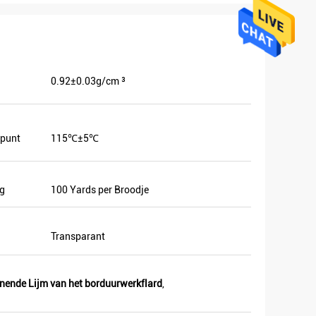
0.92±0.03g/cm ³
spunt
115℃±5℃
g
100 Yards per Broodje
Transparant
nende Lijm van het borduurwerkflard
,