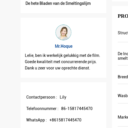
De hete Bladen van de Smeltingslijm
PRO
Struc
ue
Mr.Hernan
De In
elukkig met de film.
Lelie, ontving ik uw goederen, is het zeer
smelt
urrerende prijs.
goed. En dank voor uw aardige
echte dienst.
samenwerking!
Breed
Wasba
Contactpersoon :
Lily
Telefoonnummer :
86-15817445470
Mark
WhatsApp :
+8615817445470