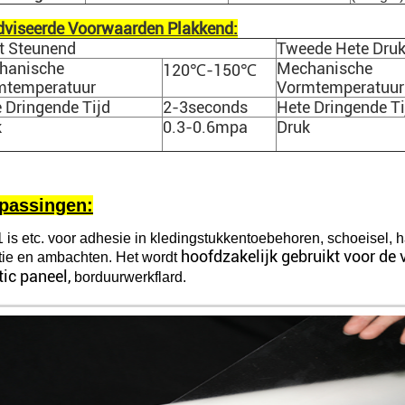
viseerde Voorwaarden Plakkend:
t Steunend
Tweede Hete Dru
hanische
Mechanische
120℃-150℃
mtemperatuur
Vormtemperatuur
 Dringende Tijd
2-3seconds
Hete Dringende Ti
k
0.3-0.6mpa
Druk
passingen:
 is etc. voor adhesie in kledingstukkentoebehoren, schoeisel, 
hoofdzakelijk gebruikt voor de
atie en ambachten. Het wordt
tic paneel,
borduurwerkflard.