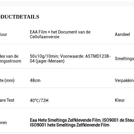
DUCTDETAILS
EAA Film + het Document van de
tuur
Aandeel
Cellofaanversie
M. Sergey Abayev
dex van de
50±10g/10min; Voorwaarde: ASTMD1238-
Smelting
ingsstroom
04 (jager-Mensen)
De goede dienst en snel het verschepen.
te (mm)
48cm
Verpakkin
re Test
Kleur
40℃/72H
Eaa Hete Smeltings Zelfklevende Film
,
ISO9001 de Steu
eren
ISO9001 hete Smeltings Zelfklevende Film