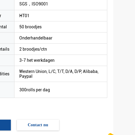
SGS，ISO9001
r
HT01
ntal
50 broodjes
Onderhandelbaar
tails
2 broodjes/ctn
3-7 het werkdagen
Western Union, L/C, T/T, D/A, D/P, Alibaba,
ities
Paypal
300rolls per dag
Contact nu