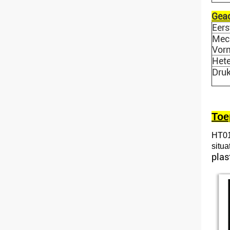
Gead
Eers
Mec
Vor
Hete
Dru
Toe
HT01
situ
plas