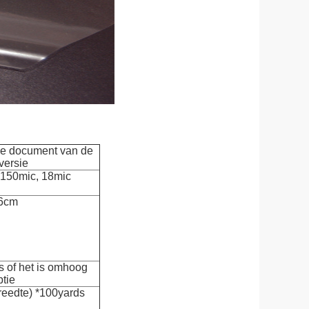
ge document van de
versie
 150mic, 18mic
96cm
 of het is omhoog
tie
reedte) *100yards