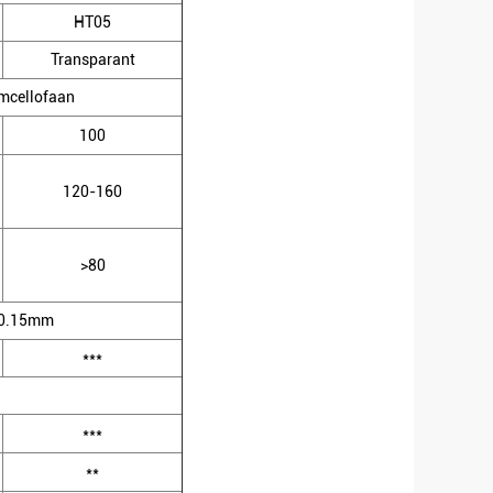
HT05
Transparant
umcellofaan
100
120-160
>80
 0.15mm
***
***
**