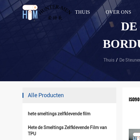
THUIS
OVER ONS
DE
BORD
Thuis
/
De Steune
Alle Producten
ISO90
hete smeltings zelfklevende film
Hete de Smeltings Zelfklevende Film van
TPU