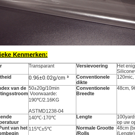
ieke Kenmerken:
r
Transparant
Versievoering
Het eni
Silicone
theid
0.96±0.02g/cm ³
Conventionele
120mic,
dikte
ndex van de
50±20g/10min
Conventionele
48cm, 
tingsstroom
Voorwaarde:
Breedte
190
℃/2.16KG
ASTMD1238-04
kende
Lengte
100yards
140℃-170℃
peratuur
op uw op
Punt van het
Normale Grootte
48cm
(b
115℃±5℃
oombegin
/Rolls
(Lengte)