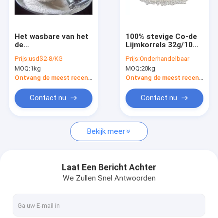
Fabrieksreis
Kwaliteitscontrole
Het wasbare van het
100% stevige Co-de
de
Lijmkorrels 32g/10
Smeltingspolyamide
Min Non Toxic van de
Prijs:
usd$2-8/KG
Prijs:
Onderhandelbaar
van 1.16g/Cm3 Hete
Polyester Hete
MOQ:
1kg
MOQ:
20kg
Poeder 170um voor
Smelting
hete smeltings zelfklevende film
het Plakken van
Ontvang de meest recente Prijs
Ontvang de meest recente Prijs
Textiel
Hete de Smeltings Zelfklevende Film van TPU
Contact nu
Contact nu
Hete Smeltings Zelfklevende Bladen
Bekijk meer
De Steunende Lijm van het borduurwerkflard
Hete Smeltings Zelfklevende Film voor Textielstof
Laat Een Bericht Achter
We Zullen Snel Antwoorden
Eva Hot Melt Adhesive Film
hete smeltings plakband