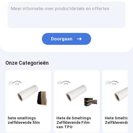
de hete film van de smeltingslijm
Heet Smeltings zelfklevend Web
Heet smeltings zelfklevend poeder
Doorgaan
Hete Smeltings Zelfklevende Korrel
De hete Bladen van de Smeltingslijm
Onze Categorieën
hete smeltings
Hete de Smeltings
Hete Smelting
zelfklevende film
Zelfklevende Film
Zelfklevende B
van TPU