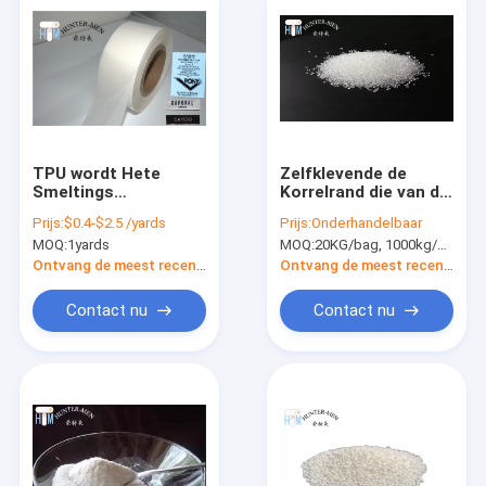
TPU wordt Hete
Zelfklevende de
Smeltings
Korrelrand die van de
Zelfklevende Film
Copolyamide Hete
Prijs:
$0.4-$2.5 /yards
Prijs:
Onderhandelbaar
50cm Breedte zacht
Smelting 20kg/-Zak
MOQ:
1yards
MOQ:
20KG/bag, 1000kg/pallet.
voor Mark Weaving
verbinden
Chapter
Ontvang de meest recente Prijs
Ontvang de meest recente Prijs
Contact nu
Contact nu
Huis
Producten
Ongeveer ons