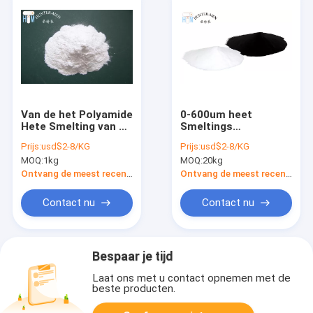
Van de het Polyamide
0-600um heet
Hete Smelting van 90
Smeltings
Graad het Wasbare
Zelfklevend Poeder
Prijs:
usd$2-8/KG
Prijs:
usd$2-8/KG
Co Zelfklevende
voor het Scherm die
MOQ:
1kg
MOQ:
20kg
Poeder 30g/10 Min
de Temperatuur van
de 60 Graadwas
Ontvang de meest recente Prijs
Ontvang de meest recente Prijs
drukken
Contact nu
Contact nu
Bespaar je tijd
Laat ons met u contact opnemen met de
beste producten.