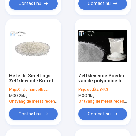
Contact nu
Contact nu
Hete de Smeltings
Zelfklevende Poeder
Zelfklevende Korrel
van de polyamide het
Vriendschappelijke
Hete Smelting voor
Prijs:
Onderhandelbaar
Prijs:
usd$2-8/KG
Eco van het
Hitteoverdracht 0-
MOQ:
25kg
MOQ:
1kg
hardheids96a
200UM
Polyurethaan
Ontvang de meest recente Prijs
Ontvang de meest recente Prijs
Contact nu
Contact nu