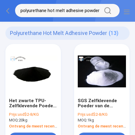
Polyurethane Hot Melt Adhesive Powder
(13)
Het zwarte TPU-
SGS Zelfklevende
Zelfklevende Poeder
Poeder van de
van de Polyurethaan
Polyurethaan het
Prijs:
usd$2-8/KG
Prijs:
usd$2-8/KG
Hete Smelting voor
Hete Smelting voor
MOQ:
20kg
MOQ:
1kg
DTF-Hitteoverdracht
het Schermdruk
Ontvang de meest recente Prijs
Ontvang de meest recente Prijs