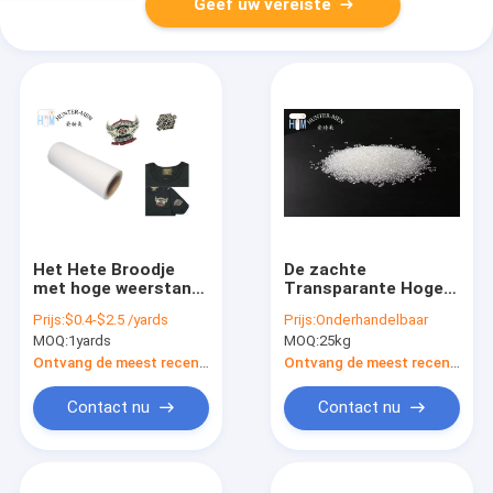
Geef uw vereiste
Het Hete Broodje
De zachte
met hoge weerstand
Transparante Hoge
van de Smeltings
Hardheid van de de
Prijs:
$0.4-$2.5 /yards
Prijs:
Onderhandelbaar
Zelfklevende Film
Smeltings
MOQ:
1yards
MOQ:
25kg
voor Kledingsflarden
Zelfklevende Korrel
60A van TPU Hete -
Ontvang de meest recente Prijs
Ontvang de meest recente Prijs
dichtheid
Contact nu
Contact nu