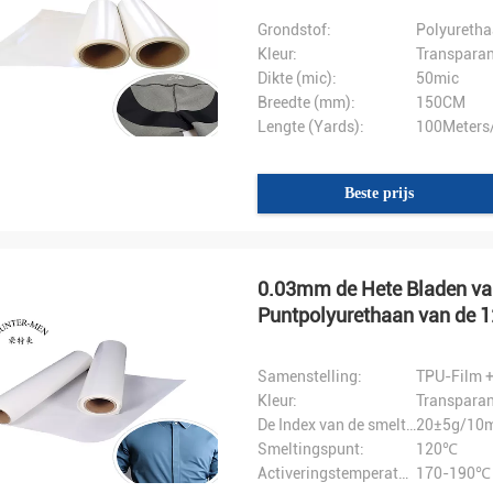
Grondstof:
Polyuretha
Kleur:
Transparan
Dikte (mic):
50mic
Breedte (mm):
150CM
Lengte (Yards):
100Meters/
Beste prijs
0.03mm de Hete Bladen van
Puntpolyurethaan van de 1
Samenstelling:
TPU-Film +
Kleur:
Transparan
De Index van de smeltingsstroom::
20±5g/10m
Smeltingspunt:
120℃
Activeringstemperatuur:
170-190℃