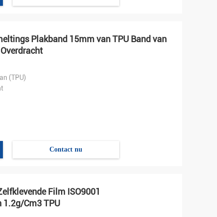
meltings Plakband 15mm van TPU Band van
 Overdracht
an (TPU)
t
hepen.
Contact nu
Zelfklevende Film ISO9001
an 1.2g/Cm3 TPU