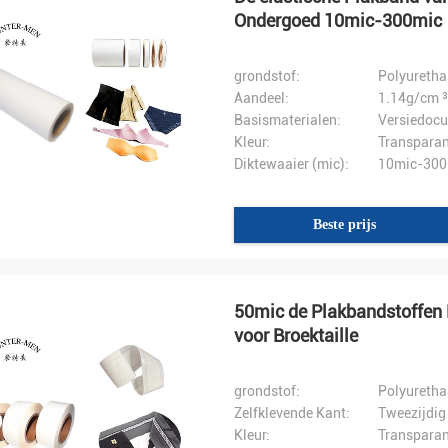
Ondergoed 10mic-300mic
grondstof:
Polyuretha
Aandeel:
1.14g/cm ³
Basismaterialen:
Versiedoc
Kleur:
Transparan
Diktewaaier (mic):
10mic-300
Beste prijs
50mic de Plakbandstoffen 
voor Broektaille
grondstof:
Polyuretha
Zelfklevende Kant:
Tweezijdig
Kleur:
Transparan