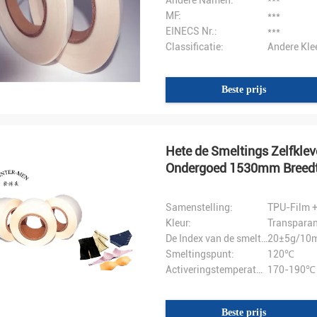
Andere Namen:
***
MF:
***
EINECS Nr.:
***
Classificatie:
Andere Kle
Beste prijs
Hete de Smeltings Zelfkle
Ondergoed 1530mm Breed
Samenstelling:
TPU-Film +
Kleur:
Transparan
De Index van de smeltingsstroom::
20±5g/10m
Smeltingspunt:
120℃
Activeringstemperatuur:
170-190℃
Beste prijs