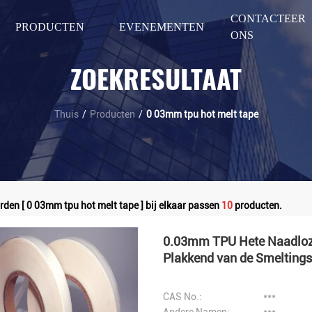
CONTACTEER
PRODUCTEN
EVENEMENTEN
ONS
ZOEKRESULTAAT
Thuis
/
Producten
/
0 03mm tpu hot melt tape
den [ 0 03mm tpu hot melt tape ] bij elkaar passen
10
producten.
0.03mm TPU Hete Naadloze
Plakkend van de Smelting
CAS No.:
***