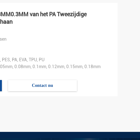
03MM0.3MM van het PA Tweezijdige
thaan
sen
PES, PA, EVA, TPU, PU
.05mm, 0.08mm, 0.1mm, 0.12mm, 0.15mm, 0.18mm
Contact nu