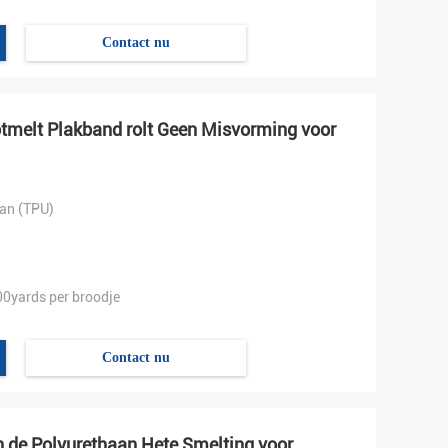
Contact nu
otmelt Plakband rolt Geen Misvorming voor
an (TPU)
0yards per broodje
Contact nu
n de Polyurethaan Hete Smelting voor