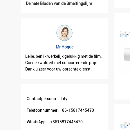
De hete Bladen van de Smeltingslijm
Mr.Hoque
Lelie, ben ik werkelijk gelukkig met de film.
Lelie, ont
hepen.
Goede kwaliteit met concurrerende prijs.
goed. En 
Dank u zeer voor uw oprechte dienst.
samenwer
Contactpersoon :
Lily
Telefoonnummer :
86-15817445470
WhatsApp :
+8615817445470