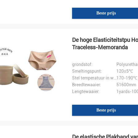
Beste prijs
De hoge Elasticiteitstpu H
Traceless-Memoranda
grondstof:
Polyuretha
Smeltingspunt:
120±5℃
Stel temperatuur in werking:
170-190℃
Breedtewaaier:
51600mm
Lengtewaaier:
1yards-100
Beste prijs
De elastische Plakband va