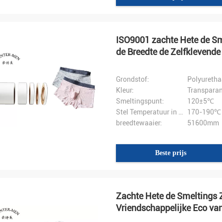
ISO9001 zachte Hete de S
de Breedte de Zelfklevende
Grondstof:
Polyuretha
Mr.Hernan
Kleur:
Transparan
M. Sergey Abayev
ving ik uw goederen, is het zeer
Smeltingspunt:
120±5℃
dank voor uw aardige
De goede dienst en snel het versc
Stel Temperatuur in werking:
170-190℃
king!
breedtewaaier:
51600mm
Beste prijs
Zachte Hete de Smeltings 
Vriendschappelijke Eco v