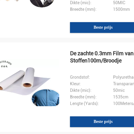
Dikte (mic):
50MIC
Breedte (mm):
1500mm
Beste prijs
De zachte 0.3mm Film van 
Stoffen100m/Broodje
Grondstof:
Polyuretha
Kleur:
Transparan
Dikte (mic):
50mic
Breedte (mm):
1535cm
Lengte (Yards):
100Meters/
Beste prijs